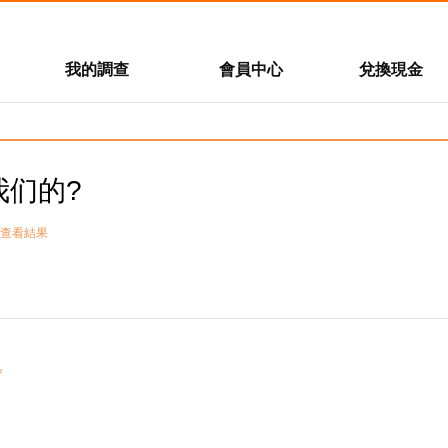
我的調查
會員中心
兌換現金
有獎調查
個人資料
兌換現金
熱點調查
系統消息
兌換列表
系統通知
我的積分明細
我们的?
關於邀請朋友
幸運抽獎
查看結果