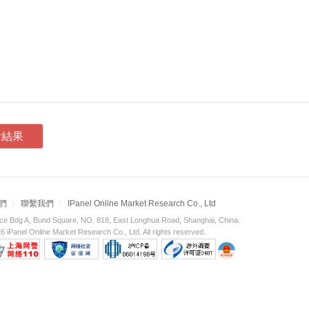
看結果
們
聯繫我們
IPanel Online Market Research Co., Ltd
e Bdg A, Bund Square, NO. 818, East Longhua Road, Shanghai, China.
 iPanel Online Market Research Co., Ltd. All rights reserved.